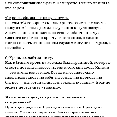
Это совершившийся факт. Нам нужно только принять
это верой.
5) Кровь обновляет нашу совесть.
Евреям 9:14 говорит: «Кровь Христа очистит совесть
нашу от мёртвых дел для служения Богу живому».
Знаете, вина зациклена на себе. А обличение Духа
Святого ведёт нас к кресту, к покаянию, к жизни
Когда совесть очищена, мы служим Богу не из страха, а
из любви.
6) Кровь создаёт защиту.
Как в Египте кровь на косяках была границей, которую
смерть не могла пересечь, так и сегодня кровь Христа
— это стена вокруг нас. Когда мы сознательно
призываем кровь на себя, на семью, на церковь, на
бизнес — мы устанавливаем духовную защиту. Враг не
может пересечь эту границу.
Что происходит, когда мы получаем это
откровение?
Приходит радость. Приходит смелость. Приходит
покой. Молитва перестаёт быть борьбой — она
становится общением. Душа успокаивается. Страх