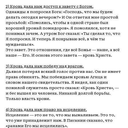
2) Кровь дала нам доступ к завету с Богом.
Однажды я попросил Бога: «Господь, что мы будем
делать сегодня вечером?» И Он ответил мне простой
просьбой: «Помолись, чтобы в одной стране был
хороший урожай помидоров». Я помолился, хотя не
понимал зачем. А утром Бог сказал: «Ты сделал то, что
Я попросил. И теперь Я покрываю всё, в чём ты
нуждаешься».
Это завет. Это отношения, где всё Божье — наше, а всё
наше — Его. И основа этого завета — кровь Христа.
3) Кровь дала нам победу над врагом.
Дьявол потерял всякий голос против нас. Он не имеет
права обвинять. Мы побеждаем кровью Агнца и
словом нашего свидетельства. Я видел, как один
пожилой служитель просто сказал: «Кровь Христа», —
и бес вышел из человека. Никакой долгой борьбы.
Только власть крови.
4) Кровь дала нам право на исцеление.
Исцеление — это не то, что мы вымаливаем. Это то,
что уже принадлежит нам. В Писании сказано, что
«ранами Его мы исцелились».