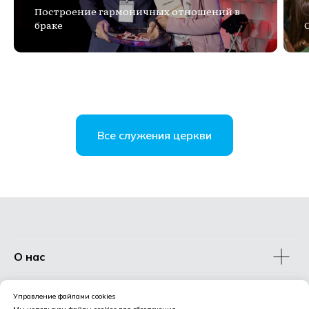
Построение гармоничных отношений в
браке
Все служения церкви
О нас
Церковные служения
Управление файлами cookies