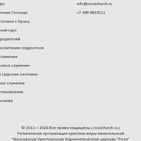
урс
info@rosachurch.ru
ление Господа
+7 495 9633511
готовки к браку
кий курс
 родителей
воспитанию подростков
служение
ковое служение
 Царские охотники
ное служение
становления
олитве
© 2011— 2026 Все права защищены | rosachurch.ru |
Религиозная организация христиан веры евангельской
"Московская Христианская Харизматическая церковь "Роса"