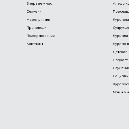
Впервые у нас
Альфа к
Служения
Прослав
Мероприятия
Курс под
Проповеди
Супружес
Пожертвования
Курс для
Контакты
Курс по 
Детское 
Подрост
Служение
Социаль
Курс вос
Мамы в м