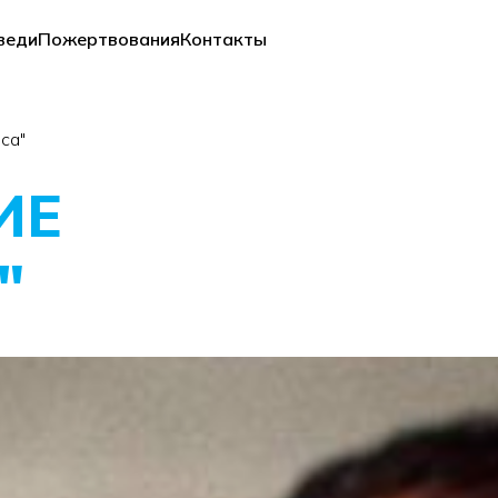
веди
Пожертвования
Контакты
са"
ИЕ
"