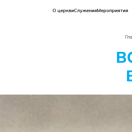
О церкви
Служения
Мероприятия
Гл
В