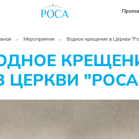
Пропо
авная
Мероприятия
Водное крещение в Церкви "Ро
→
→
ОДНОЕ КРЕЩЕН
В ЦЕРКВИ "РОСА